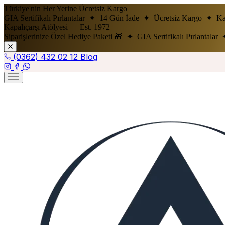
Türkiye'nin Her Yerine Ücretsiz Kargo
GIA Sertifikalı Pırlantalar ✦ 14 Gün İade ✦ Ücretsiz Kargo ✦ Kap
Kapalıçarşı Atölyesi — Est. 1972
Siparişlerinize Özel Hediye Paketi 🎁 ✦ GIA Sertifikalı Pırlantal
(0362) 432 02 12
Blog