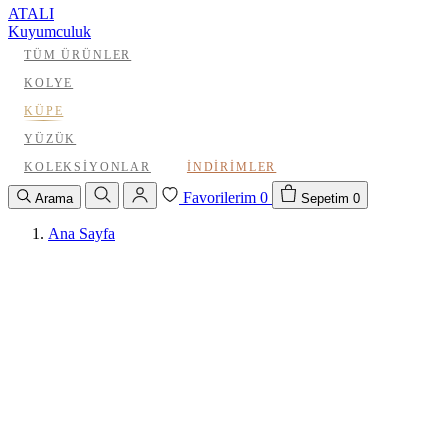
ATALI
Kuyumculuk
TÜM ÜRÜNLER
KOLYE
KÜPE
YÜZÜK
KOLEKSIYONLAR
İNDIRIMLER
Favorilerim
0
Arama
Sepetim
0
Ana Sayfa