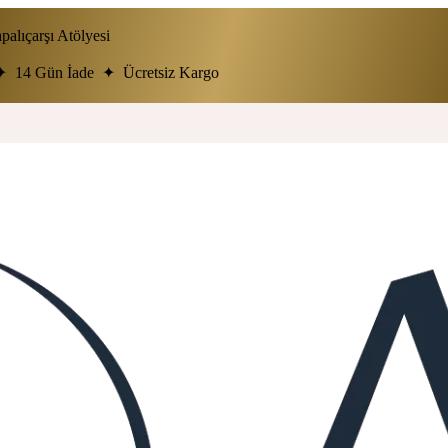
alıçarşı Atölyesi
ar ✦ 14 Gün İade ✦ Ücretsiz Kargo